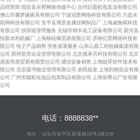
品经营部
固安县乐帮网络传媒中心
台州巨霸机电泵业有限公司
佛山市馨梦缘家具有限公司
宁波冠楚网络科技有限公司
六盘水
双烨科技有限公司
安平县博景金属丝网制品厂
上海威衡斌科技
有限公司
供应链管理服务
无锡市锦丰化工设备有限公司
新河县
恒新水利机械厂
上海楠钴枫贸易有限公司
济南亿景网络科技有
限公司
电子产品销售
劳务派遣服务
山东山鼎工程机械集团有限
公司
郑州若登企业管理有限公司
北京揽承月科技有限公司
北京
鼎发尚美贸易有限责任公司
通信设备销售
上海跶昇软件技术有
限公司
北京霖书物业管理有限公司
农药批发
上海韵翱实业有限
公司
广州市靓彩化妆品包装制品有限公司
上海辰尊云广告有限
公司
电话：8888838**
地址：汕头市金平区新厦路18号1幢108