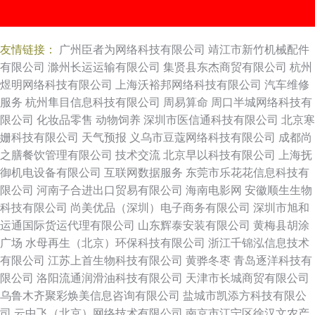
友情链接：
广州臣者为网络科技有限公司
靖江市新竹机械配件
有限公司
滁州长运运输有限公司
集贤县东杰商贸有限公司
杭州
煜明网络科技有限公司
上海沃裕邦网络科技有限公司
汽车维修
服务
杭州隼目信息科技有限公司
周易算命
周口半城网络科技有
限公司
化妆品零售
动物饲养
深圳市医信通科技有限公司
北京寒
姗科技有限公司
天气预报
义乌市豆蔻网络科技有限公司
成都尚
之膳餐饮管理有限公司
技术交流
北京早以科技有限公司
上海抚
御机电设备有限公司
互联网数据服务
东莞市乐花花信息科技有
限公司
河南子合进出口贸易有限公司
海南电影网
安徽顺生生物
科技有限公司
尚美优品（深圳）电子商务有限公司
深圳市旭和
运通国际货运代理有限公司
山东辉泰安装有限公司
黄梅县胡涂
广场
水母再生（北京）环保科技有限公司
浙江千锦泓信息技术
有限公司
江苏上首生物科技有限公司
黄骅冬枣
青岛逐洋科技有
限公司
洛阳流通润滑油科技有限公司
天津市长城商贸有限公司
乌鲁木齐聚彩焕美信息咨询有限公司
盐城市凯添方科技有限公
司
云中飞（北京）网络技术有限公司
南京市江宁区徐汉文农产